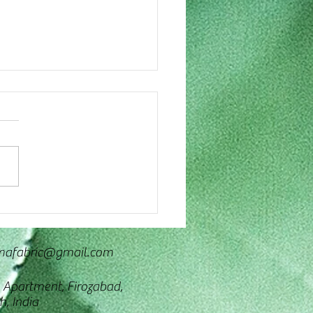
धिकारी
mafabric@gmail.com
 Apartment, Firozabad,
h, India